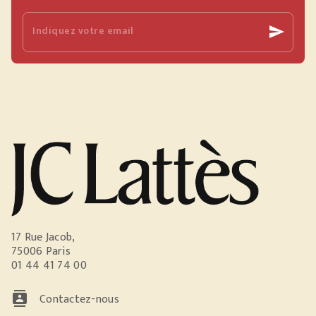
Indiquez votre email
send
17 Rue Jacob,
75006 Paris
01 44 41 74 00
contacts
Contactez-nous