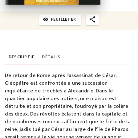
FEUILLETER
visibility
DESCRIPTIF
DÉTAILS
De retour de Rome après l'assassinat de César,
Cléopâtre est confrontée à une succession
inquiétante de troubles à Alexandrie. Dans le
quartier populaire des potiers, une maison est
détruite et son propriétaire, foudroyé par la colère
des dieux. Des révoltes éclatent dans la capitale et
de nombreuses rumeurs affirment que le frère de la
reine, jadis tué par César au large de l'île de Pharos,
serait revenu à la vie pour se venger de sa soeur.