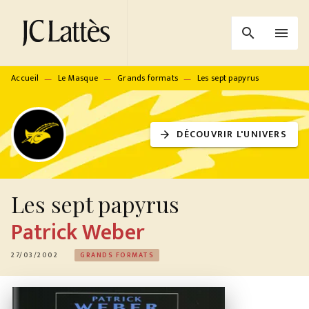
MENU
RECHERCHE
CONTENU
search
menu
PIED DE PAGE
Accueil
Le Masque
Grands formats
Les sept papyrus
—
—
—
DÉCOUVRIR L'UNIVERS
arrow_forward
Les sept papyrus
Patrick Weber
27/03/2002
GRANDS FORMATS