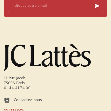
Indiquez votre email
send
17 Rue Jacob,
75006 Paris
01 44 41 74 00
contacts
Contactez-nous
NOS RÉSEAUX