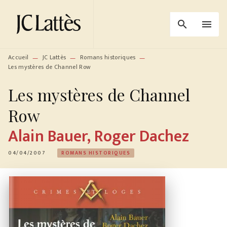
MENU
RECHERCHE
CONTENU
search
menu
PIED DE PAGE
Accueil
JC Lattès
Romans historiques
—
—
—
Les mystères de Channel Row
Les mystères de Channel
Row
Alain Bauer
,
Roger Dachez
04/04/2007
ROMANS HISTORIQUES