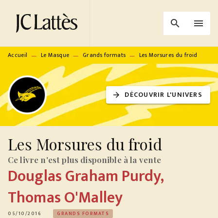
MENU
RECHERCHE
CONTENU
search
menu
PIED DE PAGE
Accueil
Le Masque
Grands formats
Les Morsures du froid
—
—
—
DÉCOUVRIR L'UNIVERS
arrow_forward
Les Morsures du froid
Ce livre n'est plus disponible à la vente
Douglas Graham Purdy
,
Thomas O'Malley
05/10/2016
GRANDS FORMATS