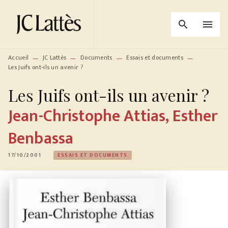
MENU
RECHERCHE
CONTENU
search
menu
PIED DE PAGE
Accueil
JC Lattès
Documents
Essais et documents
—
—
—
—
Les Juifs ont-ils un avenir ?
Les Juifs ont-ils un avenir ?
Jean-Christophe Attias
,
Esther
Benbassa
17/10/2001
ESSAIS ET DOCUMENTS