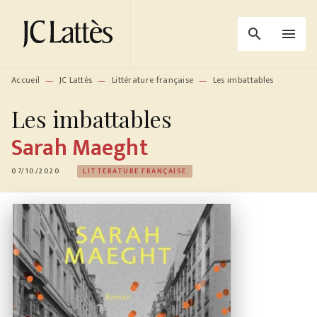
MENU
RECHERCHE
CONTENU
search
menu
PIED DE PAGE
Accueil
JC Lattès
Littérature française
Les imbattables
—
—
—
Les imbattables
Sarah Maeght
07/10/2020
LITTÉRATURE FRANÇAISE