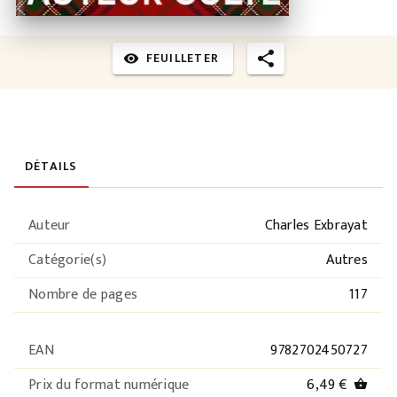
FEUILLETER
visibility
DÉTAILS
Auteur
Charles Exbrayat
Catégorie(s)
Autres
Nombre de pages
117
EAN
9782702450727
Prix du format numérique
6,49 €
shopping_basket