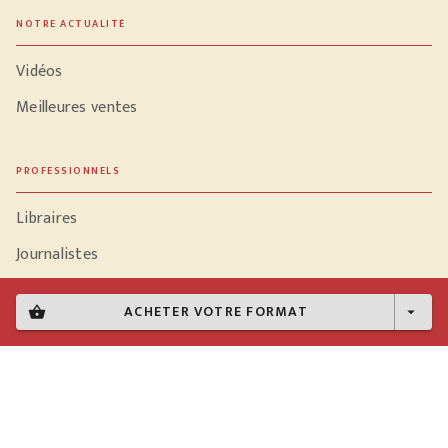
NOTRE ACTUALITÉ
Vidéos
Meilleures ventes
PROFESSIONNELS
Libraires
Journalistes
ACHETER VOTRE FORMAT
shopping_basket
arrow_drop_down
Données personnelles
Paramétrer vos cookies
Mentions légales
Conditions générales d'utilisation