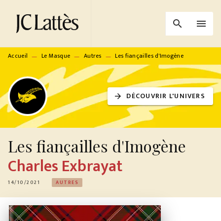
MENU
RECHERCHE
CONTENU
search
menu
PIED DE PAGE
Accueil
Le Masque
Autres
Les fiançailles d'Imogène
—
—
—
DÉCOUVRIR L'UNIVERS
arrow_forward
Les fiançailles d'Imogène
Charles Exbrayat
14/10/2021
AUTRES