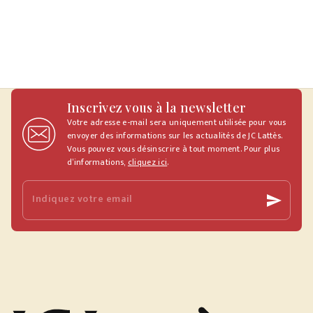
Inscrivez vous à la newsletter
Votre adresse e-mail sera uniquement utilisée pour vous
envoyer des informations sur les actualités de JC Lattès.
Vous pouvez vous désinscrire à tout moment. Pour plus
d’informations,
cliquez ici
.
Indiquez votre email
send