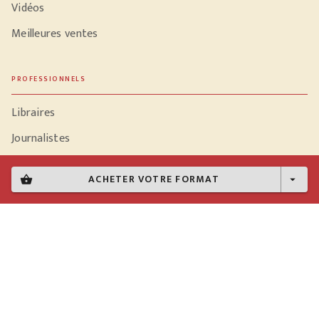
Vidéos
Meilleures ventes
PROFESSIONNELS
Libraires
Journalistes
ACHETER VOTRE FORMAT
shopping_basket
arrow_drop_down
Données personnelles
Paramétrer vos cookies
Mentions légales
Conditions générales d'utilisation
Charte de référencement