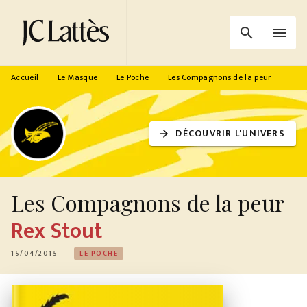
MENU
RECHERCHE
CONTENU
search
menu
PIED DE PAGE
Accueil
Le Masque
Le Poche
Les Compagnons de la peur
—
—
—
DÉCOUVRIR L'UNIVERS
arrow_forward
Les Compagnons de la peur
Rex Stout
15/04/2015
LE POCHE