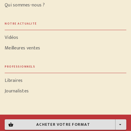
Qui sommes-nous ?
NOTRE ACTUALITÉ
Vidéos
Meilleures ventes
PROFESSIONNELS
Libraires
Journalistes
Données personnelles
ACHETER VOTRE FORMAT
shopping_basket
arrow_drop_down
Paramétrer vos cookies