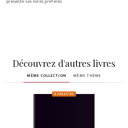
présente ses livres préférés
c
Découvrez d'autres livres
MÊME COLLECTION
MÊME THÈME
À PARAÎTRE