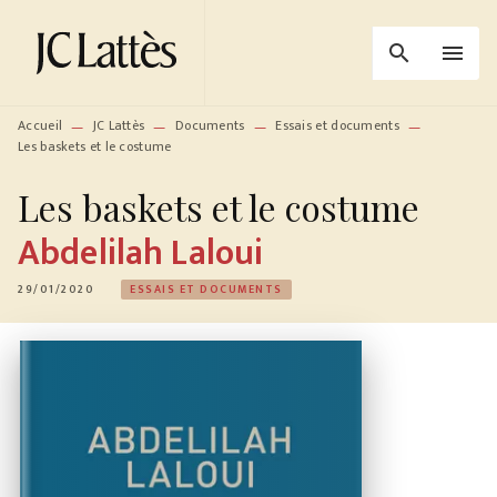
MENU
RECHERCHE
CONTENU
search
menu
PIED DE PAGE
Accueil
JC Lattès
Documents
Essais et documents
—
—
—
—
Les baskets et le costume
Les baskets et le costume
Abdelilah Laloui
29/01/2020
ESSAIS ET DOCUMENTS