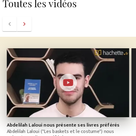
Toutes les vidéos
navigate_before
navigate_next
Abdelilah Laloui nous présente ses livres préférés
Abdelilah Laloui ("Les baskets et le costume") nous
Po