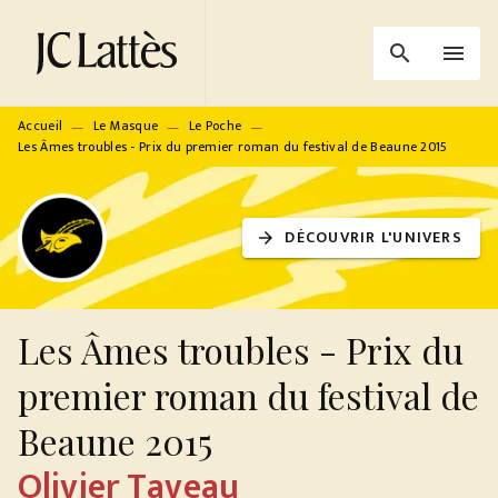
MENU
RECHERCHE
CONTENU
search
menu
PIED DE PAGE
Accueil
Le Masque
Le Poche
—
—
—
Les Âmes troubles - Prix du premier roman du festival de Beaune 2015
DÉCOUVRIR L'UNIVERS
arrow_forward
Les Âmes troubles - Prix du
premier roman du festival de
Beaune 2015
Olivier Taveau