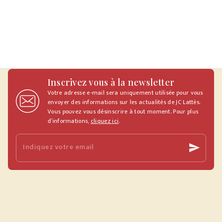
Inscrivez vous à la newsletter
Votre adresse e-mail sera uniquement utilisée pour vous
envoyer des informations sur les actualités de JC Lattès.
Vous pouvez vous désinscrire à tout moment. Pour plus
d’informations,
cliquez ici
.
Indiquez votre email
send