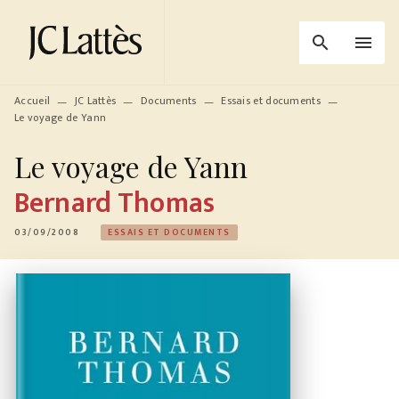
MENU
RECHERCHE
CONTENU
search
menu
PIED DE PAGE
Accueil
JC Lattès
Documents
Essais et documents
—
—
—
—
Le voyage de Yann
Le voyage de Yann
Bernard Thomas
03/09/2008
ESSAIS ET DOCUMENTS