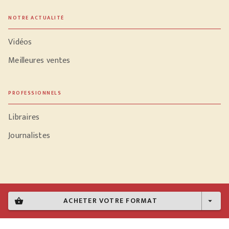
NOTRE ACTUALITÉ
Vidéos
Meilleures ventes
PROFESSIONNELS
Libraires
Journalistes
Données personnelles
ACHETER VOTRE FORMAT
shopping_basket
arrow_drop_down
Paramétrer vos cookies
Mentions légales