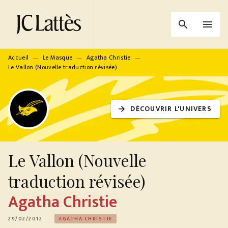
MENU
RECHERCHE
CONTENU
search
menu
PIED DE PAGE
Accueil
Le Masque
Agatha Christie
—
—
—
Le Vallon (Nouvelle traduction révisée)
DÉCOUVRIR L'UNIVERS
arrow_forward
Le Vallon (Nouvelle
traduction révisée)
Agatha Christie
29/02/2012
AGATHA CHRISTIE