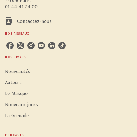
75006 Paris
01 44 41 74 00
contacts
Contactez-nous
NOS RÉSEAUX
NOS LIVRES
Nouveautés
Auteurs
Le Masque
Nouveaux jours
La Grenade
PODCASTS