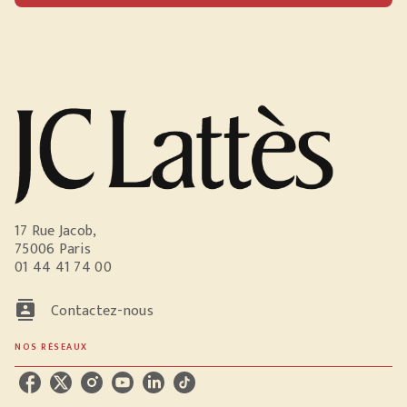
17 Rue Jacob,
75006 Paris
01 44 41 74 00
contacts
Contactez-nous
NOS RÉSEAUX