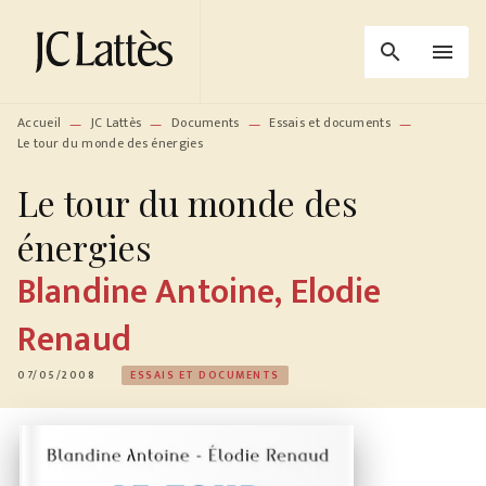
MENU
RECHERCHE
CONTENU
search
menu
PIED DE PAGE
Accueil
JC Lattès
Documents
Essais et documents
—
—
—
—
Le tour du monde des énergies
Le tour du monde des
énergies
Blandine Antoine
,
Elodie
Renaud
07/05/2008
ESSAIS ET DOCUMENTS