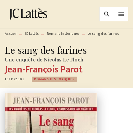
MENU
RECHERCHE
CONTENU
search
menu
PIED DE PAGE
Accueil
JC Lattès
Romans historiques
Le sang des farines
—
—
—
Le sang des farines
Une enquête de Nicolas Le Floch
Jean-François Parot
10/11/2005
ROMANS HISTORIQUES