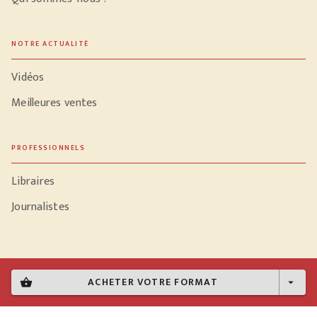
NOTRE ACTUALITÉ
Vidéos
Meilleures ventes
PROFESSIONNELS
Libraires
Journalistes
Données personnelles
ACHETER VOTRE FORMAT
shopping_basket
arrow_drop_down
Paramétrer vos cookies