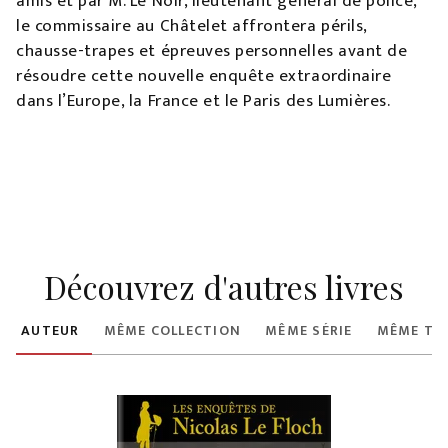
amis et par M. Le Noir, lieutenant général de police,
le commissaire au Châtelet affrontera périls,
chausse-trapes et épreuves personnelles avant de
résoudre cette nouvelle enquête extraordinaire
dans l’Europe, la France et le Paris des Lumières.
Découvrez d'autres livres
ME AUTEUR
MÊME COLLECTION
MÊME SÉRIE
MÊME TH