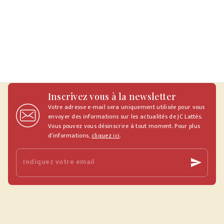
Inscrivez vous à la newsletter
Votre adresse e-mail sera uniquement utilisée pour vous
envoyer des informations sur les actualités de JC Lattès.
Vous pouvez vous désinscrire à tout moment. Pour plus
d’informations,
cliquez ici
.
Indiquez votre email
send