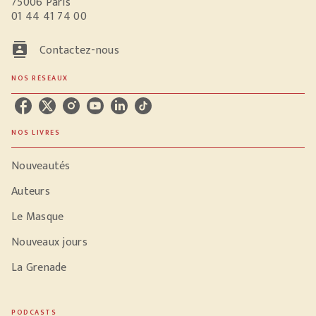
75006 Paris
01 44 41 74 00
contacts
Contactez-nous
NOS RÉSEAUX
NOS LIVRES
Nouveautés
Auteurs
Le Masque
Nouveaux jours
La Grenade
PODCASTS