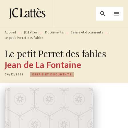
MENU
RECHERCHE
CONTENU
search
menu
PIED DE PAGE
Accueil
JC Lattès
Documents
Essais et documents
—
—
—
—
Le petit Perret des fables
Le petit Perret des fables
Jean de La Fontaine
06/12/1991
ESSAIS ET DOCUMENTS