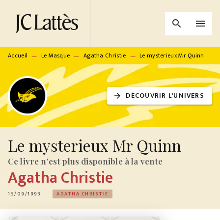
MENU
RECHERCHE
CONTENU
search
menu
PIED DE PAGE
Accueil
Le Masque
Agatha Christie
Le mysterieux Mr Quinn
—
—
—
DÉCOUVRIR L'UNIVERS
arrow_forward
Le mysterieux Mr Quinn
Ce livre n'est plus disponible à la vente
Agatha Christie
15/09/1993
AGATHA CHRISTIE