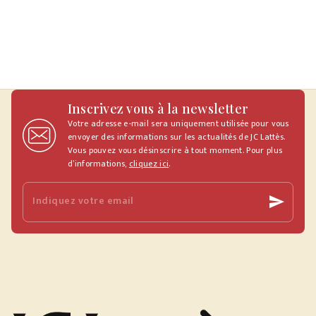
Inscrivez vous à la newsletter
Votre adresse e-mail sera uniquement utilisée pour vous
envoyer des informations sur les actualités de JC Lattès.
Vous pouvez vous désinscrire à tout moment. Pour plus
d’informations,
cliquez ici
.
Indiquez votre email
send