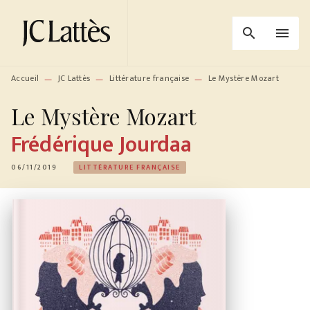
MENU
RECHERCHE
CONTENU
search
menu
PIED DE PAGE
Accueil
JC Lattès
Littérature française
Le Mystère Mozart
—
—
—
Le Mystère Mozart
Frédérique Jourdaa
06/11/2019
LITTÉRATURE FRANÇAISE