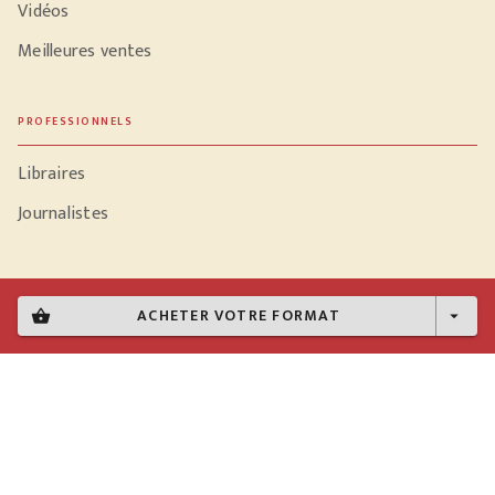
Vidéos
Meilleures ventes
PROFESSIONNELS
Libraires
Journalistes
ACHETER VOTRE FORMAT
shopping_basket
arrow_drop_down
Données personnelles
Paramétrer vos cookies
Mentions légales
Conditions générales d'utilisation
Charte de référencement