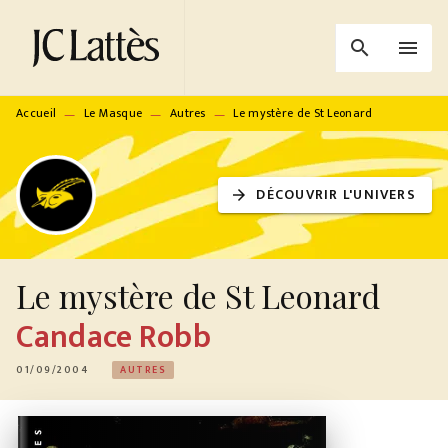
MENU
RECHERCHE
CONTENU
search
menu
PIED DE PAGE
Accueil
Le Masque
Autres
Le mystère de St Leonard
—
—
—
DÉCOUVRIR L'UNIVERS
arrow_forward
Le mystère de St Leonard
Candace Robb
01/09/2004
AUTRES