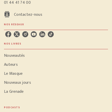
01 44 41 74 00
contacts
Contactez-nous
NOS RÉSEAUX
NOS LIVRES
Nouveautés
Auteurs
Le Masque
Nouveaux jours
La Grenade
PODCASTS