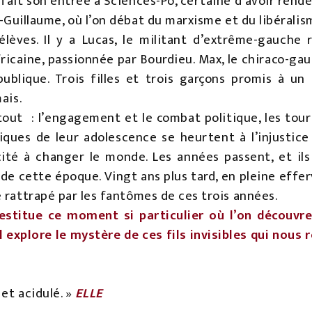
fait son entrée à Sciences-Po, certaine d’avoir rend
nt-Guillaume, où l’on débat du marxisme et du libérali
lèves. Il y a Lucas, le militant d’extrême-gauche 
fricaine, passionnée par Bourdieu. Max, le chiraco-gaul
ublique. Trois filles et trois garçons promis à un 
ais.
tout : l’engagement et le combat politique, les tour
ques de leur adolescence se heurtent à l’injustice 
ité à changer le monde. Les années passent, et ils
 de cette époque. Vingt ans plus tard, en pleine eff
 rattrapé par les fantômes de ces trois années.
estitue ce moment si particulier où l’on découvre
Il explore le mystère de ces fils invisibles qui nous
et acidulé. »
ELLE