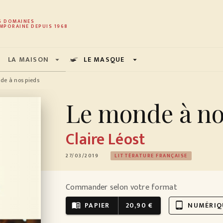
PIED DE PAGE
S DOMAINES
MPORAINE DEPUIS 1968
LA MAISON
LE MASQUE
arrow_drop_down
arrow_drop_down
de à nos pieds
Le monde à no
Claire Léost
27/03/2019
LITTÉRATURE FRANÇAISE
Commander selon votre format
PAPIER
20,90 €
NUMÉRIQ
menu_book
tablet_android