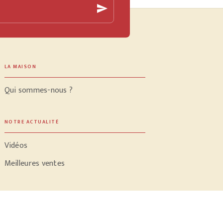
send
LA MAISON
Qui sommes-nous ?
NOTRE ACTUALITÉ
Vidéos
Meilleures ventes
PROFESSIONNELS
Libraires