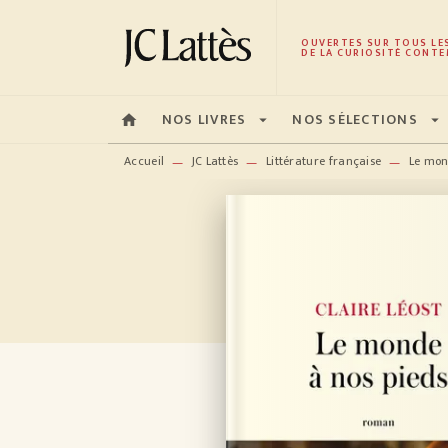
MENU
RECHERCHE
CONTENU
OUVERTES SUR TOUS LE
DE LA CURIOSITÉ CONTE
NOS LIVRES
NOS SÉLECTIONS
home
arrow_drop_down
arrow_drop_down
Accueil
JC Lattès
Littérature française
Le mon
—
—
—