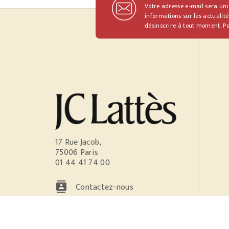
Votre adresse e-mail sera un
informations sur les actualité
désinscrire à tout moment. Po
17 Rue Jacob,
75006 Paris
01 44 41 74 00
contacts
Contactez-nous
NOS RÉSEAUX