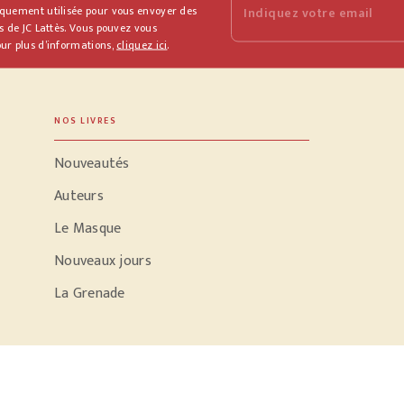
iquement utilisée pour vous envoyer des
Indiquez votre email
s de JC Lattès. Vous pouvez vous
ur plus d’informations,
cliquez ici
.
NOS LIVRES
Nouveautés
Auteurs
Le Masque
Nouveaux jours
La Grenade
PODCASTS
Parole d'écrivain