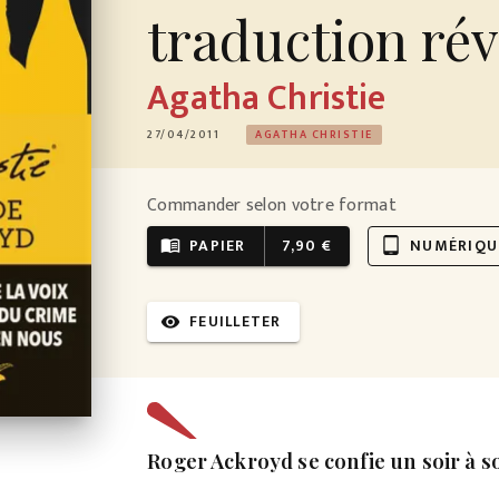
traduction rév
Agatha Christie
27/04/2011
AGATHA CHRISTIE
Commander selon votre format
PAPIER
7,90 €
NUMÉRIQU
menu_book
tablet_android
FEUILLETER
visibility
Roger Ackroyd se confie un soir à so