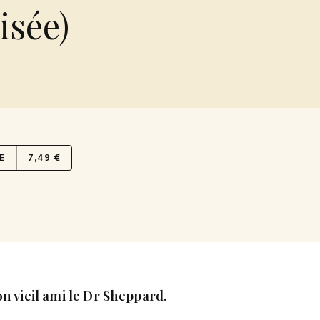
isée)
E
7,49 €
n vieil ami le Dr Sheppard.