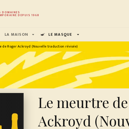
PIED DE PAGE
S DOMAINES
MPORAINE DEPUIS 1968
LA MAISON
LE MASQUE
arrow_drop_down
arrow_drop_down
e de Roger Ackroyd (Nouvelle traduction révisée)
Le meurtre de
Ackroyd (Nouv