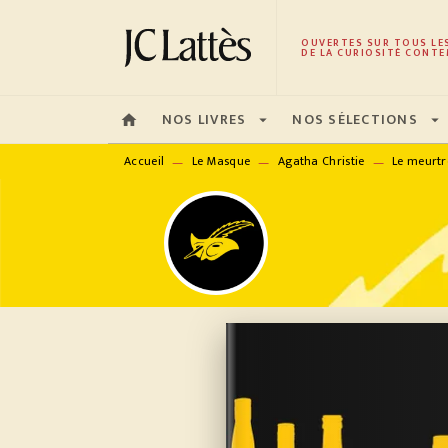
MENU
RECHERCHE
CONTENU
OUVERTES SUR TOUS LE
DE LA CURIOSITÉ CONTE
NOS LIVRES
NOS SÉLECTIONS
home
arrow_drop_down
arrow_drop_down
Accueil
Le Masque
Agatha Christie
Le meurtr
—
—
—