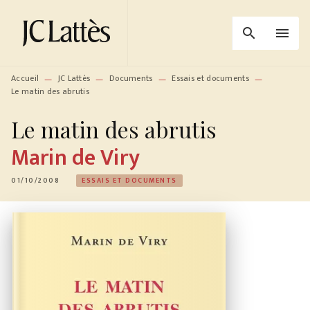
MENU
RECHERCHE
CONTENU
search
menu
PIED DE PAGE
Accueil
JC Lattès
Documents
Essais et documents
—
—
—
—
Le matin des abrutis
Le matin des abrutis
Marin de Viry
01/10/2008
ESSAIS ET DOCUMENTS