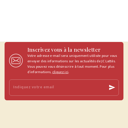
Inscrivez vous à la newsletter
Votre adresse e-mail sera uniquement utilisée pour vous
envoyer des informations sur les actualités de JC Lattès.
Vous pouvez vous désinscrire à tout moment. Pour plus
d’informations,
cliquez ici
.
Indiquez votre email
send