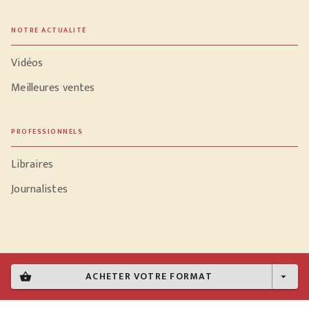
NOTRE ACTUALITÉ
Vidéos
Meilleures ventes
PROFESSIONNELS
Libraires
Journalistes
Données personnelles
ACHETER VOTRE FORMAT
shopping_basket
arrow_drop_down
Paramétrer vos cookies
Mentions légales