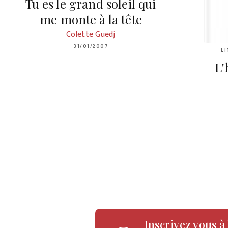
Tu es le grand soleil qui
me monte à la tête
Colette Guedj
31/01/2007
L
L'
Inscrivez vous à