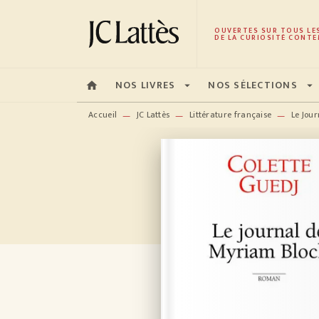
MENU
RECHERCHE
CONTENU
OUVERTES SUR TOUS LE
DE LA CURIOSITÉ CONTE
NOS LIVRES
NOS SÉLECTIONS
home
arrow_drop_down
arrow_drop_down
Accueil
JC Lattès
Littérature française
Le Jou
—
—
—