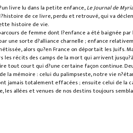
un livre lu dans la petite enfance,
Le Journal de Myr
 l?histoire de ce livre, perdu et retrouvé, qui va décle
tte histoire de vie.
parcours de femme dont l?enfance a été baignée par le
é par une sorte d?alliance charnelle ; enfance relativ
tissée, alors qu?en France on déportait les Juifs. Mai
s les récits des camps de la mort qui arrivent jusqu?à
oire tout court qui d?une certaine façon continue. D
de la mémoire : celui du palimpseste, notre vie n?ét
ont jamais totalement effacées ; ensuite celui de la 
, les allées et venues de nos destins toujours sembla