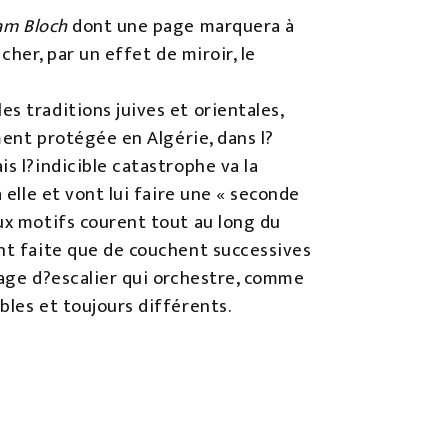
iam Bloch
dont une page marquera à
ncher, par un effet de miroir, le
s traditions juives et orientales,
ement protégée en Algérie, dans l?
s l?indicible catastrophe va la
 elle et vont lui faire une « seconde
eux motifs courent tout au long du
ant faite que de couchent successives
cage d?escalier qui orchestre, comme
bles et toujours différents.