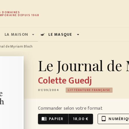
PIED DE PAGE
S DOMAINES
MPORAINE DEPUIS 1968
LA MAISON
LE MASQUE
arrow_drop_down
arrow_drop_down
rnal de Myriam Bloch
Le Journal de
Colette Guedj
01/09/2004
LITTÉRATURE FRANÇAISE
Commander selon votre format
PAPIER
18,00 €
NUMÉRIQ
menu_book
tablet_android