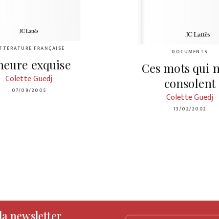
ITTÉRATURE FRANÇAISE
DOCUMENTS
heure exquise
Ces mots qui 
Colette Guedj
consolent
07/09/2005
Colette Guedj
13/02/2002
 la newsletter