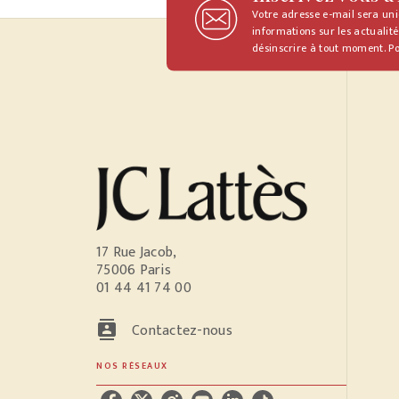
Votre adresse e-mail sera un
informations sur les actualité
désinscrire à tout moment. Po
17 Rue Jacob,
75006 Paris
01 44 41 74 00
contacts
Contactez-nous
NOS RÉSEAUX