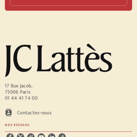
17 Rue Jacob,
75006 Paris
01 44 41 74 00
contacts
Contactez-nous
NOS RÉSEAUX