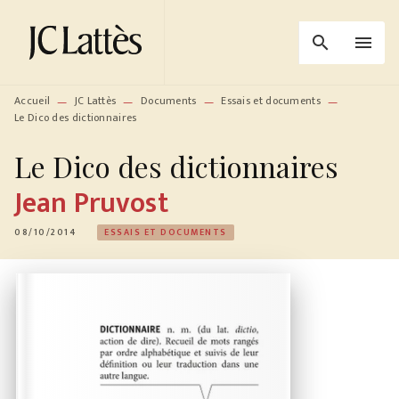
MENU
RECHERCHE
CONTENU
search
menu
PIED DE PAGE
Accueil
JC Lattès
Documents
Essais et documents
—
—
—
—
Le Dico des dictionnaires
Le Dico des dictionnaires
Jean Pruvost
08/10/2014
ESSAIS ET DOCUMENTS