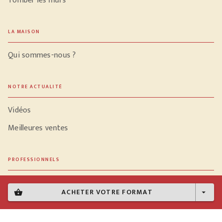
Tomber les murs
LA MAISON
Qui sommes-nous ?
NOTRE ACTUALITÉ
Vidéos
Meilleures ventes
PROFESSIONNELS
Libraires
ACHETER VOTRE FORMAT
shopping_basket
arrow_drop_down
Journalistes