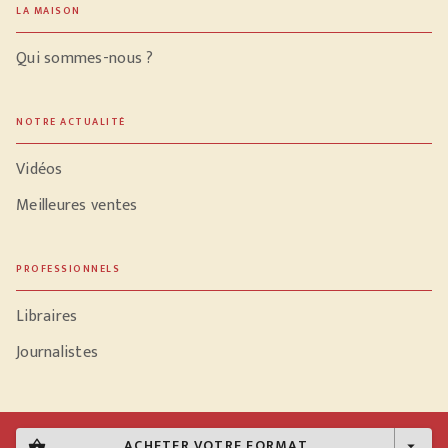
LA MAISON
Qui sommes-nous ?
NOTRE ACTUALITÉ
Vidéos
Meilleures ventes
PROFESSIONNELS
Libraires
Journalistes
ACHETER VOTRE FORMAT
shopping_basket
arrow_drop_down