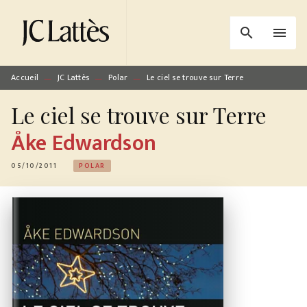
MENU
RECHERCHE
CONTENU
search
menu
PIED DE PAGE
Accueil
JC Lattès
Polar
Le ciel se trouve sur Terre
—
—
—
Le ciel se trouve sur Terre
Åke Edwardson
05/10/2011
POLAR