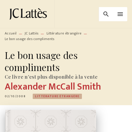
MENU
RECHERCHE
CONTENU
search
menu
PIED DE PAGE
Accueil
JC Lattès
Littérature étrangère
—
—
—
Le bon usage des compliments
Le bon usage des
compliments
Ce livre n'est plus disponible à la vente
Alexander McCall Smith
02/10/2008
LITTÉRATURE ÉTRANGÈRE