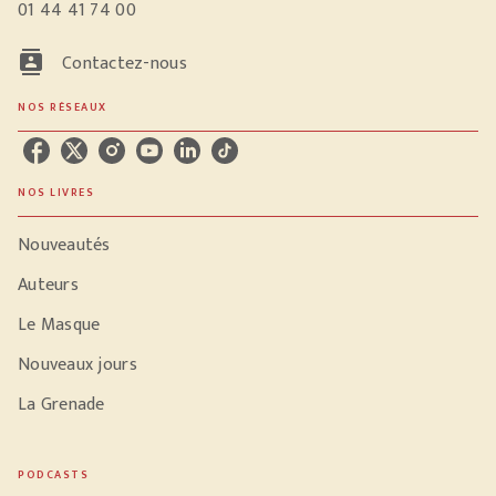
01 44 41 74 00
contacts
Contactez-nous
NOS RÉSEAUX
NOS LIVRES
Nouveautés
Auteurs
Le Masque
Nouveaux jours
La Grenade
PODCASTS