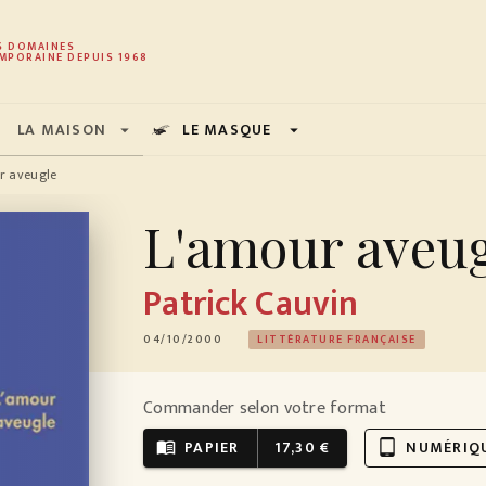
PIED DE PAGE
S DOMAINES
MPORAINE DEPUIS 1968
LA MAISON
LE MASQUE
arrow_drop_down
arrow_drop_down
r aveugle
L'amour aveu
Patrick Cauvin
04/10/2000
LITTÉRATURE FRANÇAISE
Commander selon votre format
PAPIER
17,30 €
NUMÉRIQ
menu_book
tablet_android