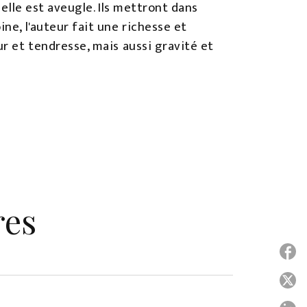
 elle est aveugle. Ils mettront dans
ne, l'auteur fait une richesse et
ur et tendresse, mais aussi gravité et
res
P
P