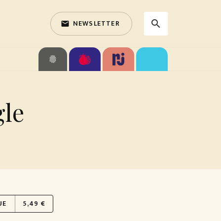
NEWSLETTER
search
email
search
fingerprint
gle
UE
5,49 €