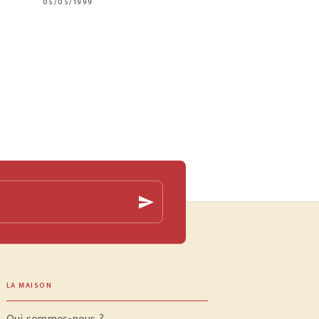
05/05/1999
send
LA MAISON