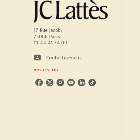
17 Rue Jacob,
75006 Paris
01 44 41 74 00
contacts
Contactez-nous
NOS RÉSEAUX