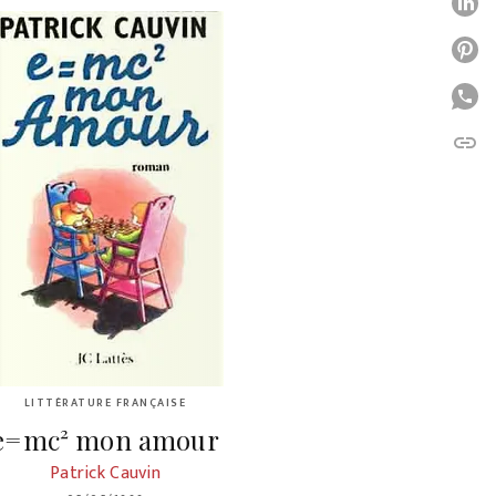
P
P
P
link
C
LITTÉRATURE FRANÇAISE
e=mc² mon amour
Patrick Cauvin