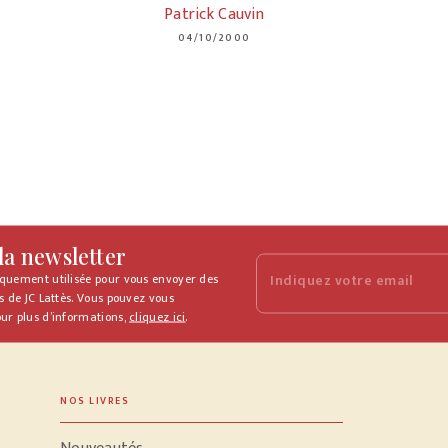
Patrick Cauvin
04/10/2000
 la newsletter
iquement utilisée pour vous envoyer des
Indiquez votre email
s de JC Lattès. Vous pouvez vous
ur plus d’informations,
cliquez ici
.
NOS LIVRES