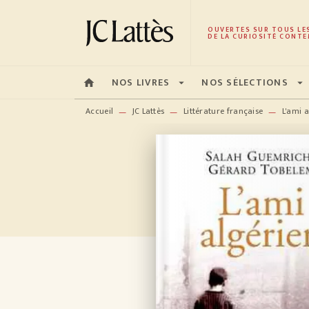
MENU
RECHERCHE
CONTENU
OUVERTES SUR TOUS LE
DE LA CURIOSITÉ CONTE
NOS LIVRES
NOS SÉLECTIONS
home
arrow_drop_down
arrow_drop_down
Accueil
JC Lattès
Littérature française
L'ami 
—
—
—