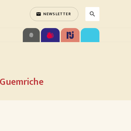
NEWSLETTER
search
email
search
fingerprint
 Guemriche