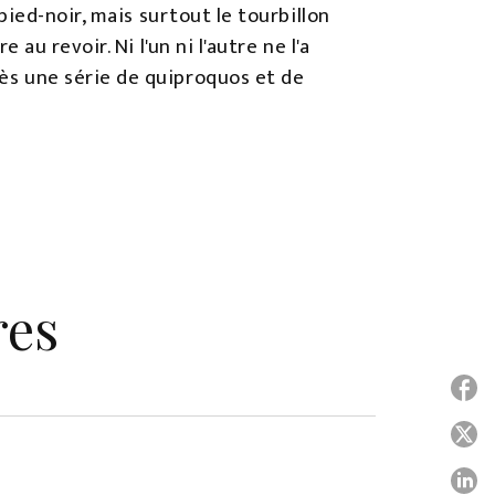
 pied-noir, mais surtout le tourbillon
 au revoir. Ni l'un ni l'autre ne l'a
rès une série de quiproquos et de
res
P
P
P