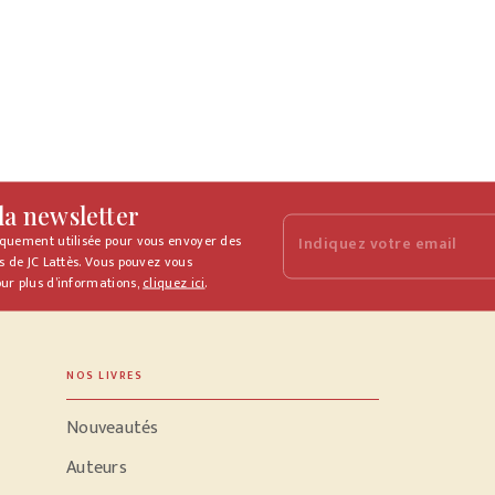
 la newsletter
iquement utilisée pour vous envoyer des
Indiquez votre email
s de JC Lattès. Vous pouvez vous
ur plus d’informations,
cliquez ici
.
NOS LIVRES
Nouveautés
Auteurs