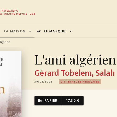
PIED DE PAGE
S DOMAINES
MPORAINE DEPUIS 1968
LA MAISON
LE MASQUE
arrow_drop_down
arrow_drop_down
algérien
L'ami algérien
Gérard Tobelem
,
Salah
29/01/2003
LITTÉRATURE FRANÇAISE
PAPIER
17,30 €
menu_book