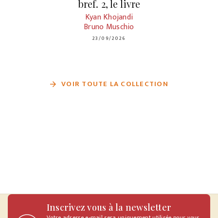
bref. 2, le livre
Kyan Khojandi
Bruno Muschio
23/09/2026
VOIR TOUTE LA COLLECTION
arrow_forward
Inscrivez vous à la newsletter
Votre adresse e-mail sera uniquement utilisée pour vous