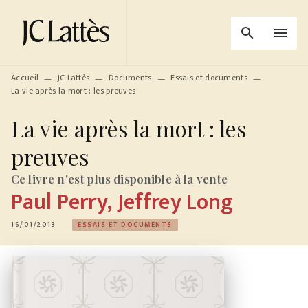
MENU
RECHERCHE
CONTENU
search
menu
PIED DE PAGE
Accueil
JC Lattès
Documents
Essais et documents
—
—
—
—
La vie après la mort : les preuves
La vie après la mort : les
preuves
Ce livre n'est plus disponible à la vente
Paul Perry
,
Jeffrey Long
16/01/2013
ESSAIS ET DOCUMENTS