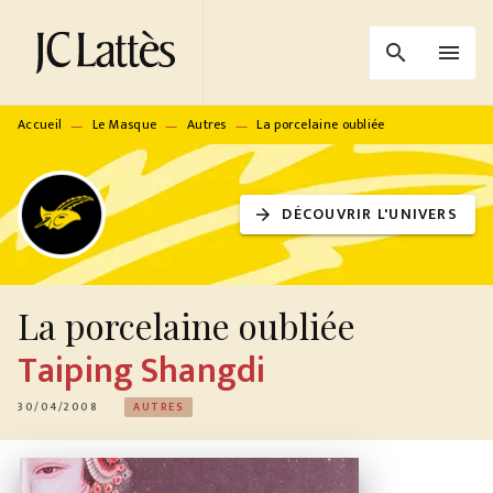
MENU
RECHERCHE
CONTENU
search
menu
PIED DE PAGE
Accueil
Le Masque
Autres
La porcelaine oubliée
—
—
—
DÉCOUVRIR L'UNIVERS
arrow_forward
La porcelaine oubliée
Taiping Shangdi
30/04/2008
AUTRES