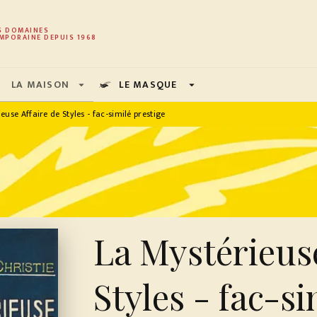
PIED DE PAGE
S DOMAINES
MPORAINE DEPUIS 1968
LA MAISON
LE MASQUE
arrow_drop_down
arrow_drop_down
euse Affaire de Styles - fac-similé prestige
La Mystérieuse
Styles - fac-si