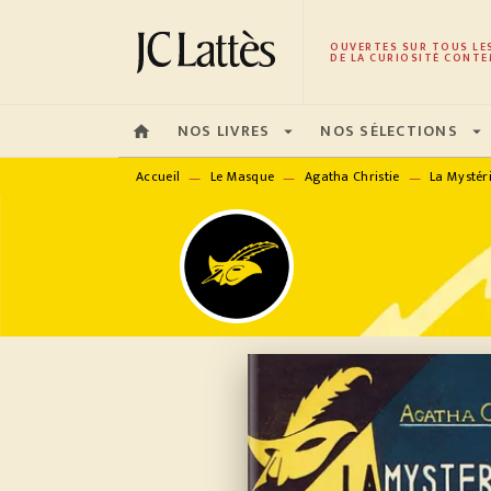
MENU
RECHERCHE
CONTENU
OUVERTES SUR TOUS LE
DE LA CURIOSITÉ CONTE
NOS LIVRES
NOS SÉLECTIONS
home
arrow_drop_down
arrow_drop_down
Accueil
Le Masque
Agatha Christie
La Mystéri
—
—
—