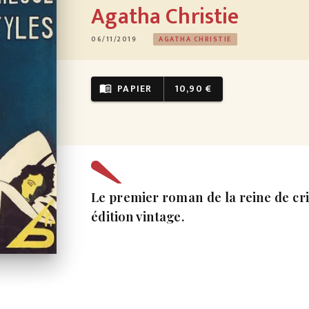
Agatha Christie
06/11/2019
AGATHA CHRISTIE
PAPIER
10,90 €
menu_book
Le premier roman de la reine de cr
édition vintage.