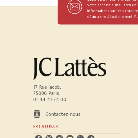
Votre adresse e-mail sera un
informations sur les actualité
désinscrire à tout moment. Po
17 Rue Jacob,
75006 Paris
01 44 41 74 00
contacts
Contactez-nous
NOS RÉSEAUX