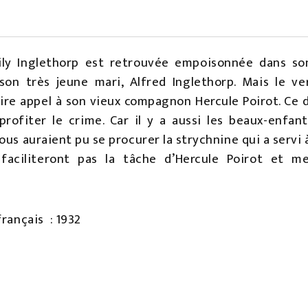
ily Inglethorp est retrouvée empoisonnée dans so
on très jeune mari, Alfred Inglethorp. Mais le ver
aire appel à son vieux compagnon Hercule Poirot. Ce
profiter le crime. Car il y a aussi les beaux-enfan
us auraient pu se procurer la strychnine qui a servi à
faciliteront pas la tâche d’Hercule Poirot et me
rançais : 1932