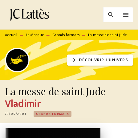
MENU
RECHERCHE
CONTENU
search
menu
PIED DE PAGE
Accueil
Le Masque
Grands formats
La messe de saint Jude
—
—
—
DÉCOUVRIR L'UNIVERS
arrow_forward
La messe de saint Jude
Vladimir
23/05/2001
GRANDS FORMATS