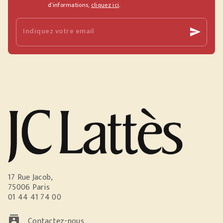
d’informations,
cliquez ici
.
Indiquez votre email
send
17 Rue Jacob,
75006 Paris
01 44 41 74 00
contacts
Contactez-nous