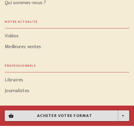
Qui sommes-nous ?
NOTRE ACTUALITÉ
Vidéos
Meilleures ventes
PROFESSIONNELS
Libraires
Journalistes
ACHETER VOTRE FORMAT
shopping_basket
arrow_drop_down
Données personnelles
Paramétrer vos cookies