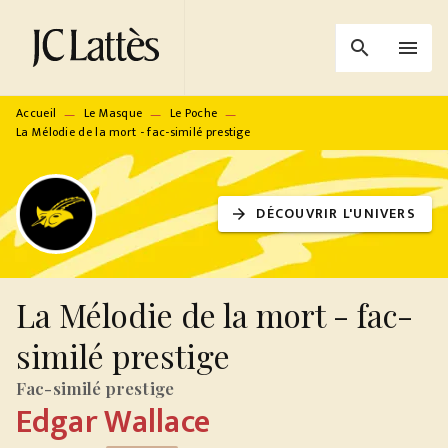
MENU
RECHERCHE
CONTENU
search
menu
PIED DE PAGE
Accueil
Le Masque
Le Poche
—
—
—
La Mélodie de la mort - fac-similé prestige
DÉCOUVRIR L'UNIVERS
arrow_forward
La Mélodie de la mort - fac-
similé prestige
Fac-similé prestige
Edgar Wallace