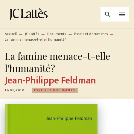
MENU
RECHERCHE
CONTENU
search
menu
PIED DE PAGE
Accueil
JC Lattès
Documents
Essais et documents
—
—
—
—
La famine menace-t-elle l'humanité?
La famine menace-t-elle
l'humanité?
Jean-Philippe Feldman
17/03/2010
ESSAIS ET DOCUMENTS