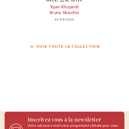
Kyan Khojandi
Bruno Muschio
23/09/2026
VOIR TOUTE LA COLLECTION
arrow_forward
Inscrivez vous à la newsletter
Votre adresse e-mail sera uniquement utilisée pour vous