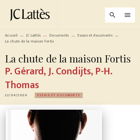
MENU
RECHERCHE
CONTENU
search
menu
PIED DE PAGE
Accueil
JC Lattès
Documents
Essais et documents
—
—
—
—
La chute de la maison Fortis
La chute de la maison Fortis
P. Gérard
,
J. Condijts
,
P-H.
Thomas
22/04/2009
ESSAIS ET DOCUMENTS