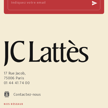
Indiquez votre email
send
17 Rue Jacob,
75006 Paris
01 44 41 74 00
contacts
Contactez-nous
NOS RÉSEAUX