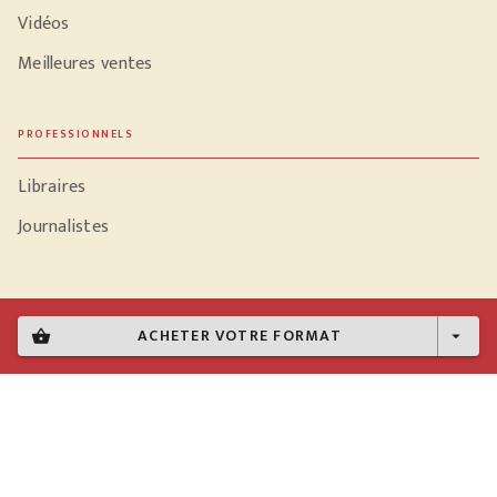
Vidéos
Meilleures ventes
PROFESSIONNELS
Libraires
Journalistes
ACHETER VOTRE FORMAT
shopping_basket
arrow_drop_down
Données personnelles
Paramétrer vos cookies
Mentions légales
Conditions générales d'utilisation
Charte de référencement