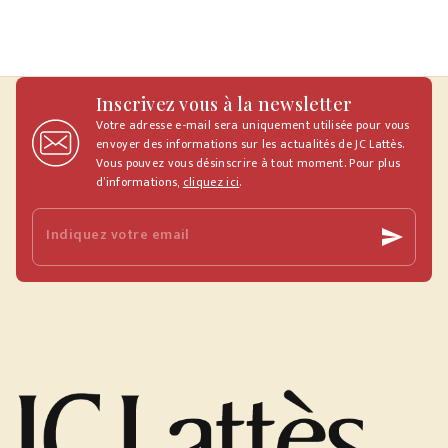
Inscrivez vous à la newsletter
Votre adresse e-mail sera uniquement utilisée pour vous
envoyer des informations sur les actualités de JC Lattès.
Vous pouvez vous désinscrire à tout moment. Pour plus
d’informations,
cliquez ici
.
Indiquez votre email
send