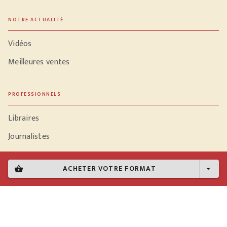
NOTRE ACTUALITÉ
Vidéos
Meilleures ventes
PROFESSIONNELS
Libraires
Journalistes
ACHETER VOTRE FORMAT
shopping_basket
arrow_drop_down
Données personnelles
Paramétrer vos cookies
Mentions légales