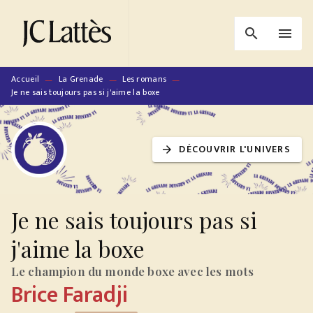
MENU
RECHERCHE
CONTENU
search
menu
PIED DE PAGE
Accueil
La Grenade
Les romans
—
—
—
Je ne sais toujours pas si j'aime la boxe
DÉCOUVRIR L'UNIVERS
arrow_forward
Je ne sais toujours pas si
j'aime la boxe
Le champion du monde boxe avec les mots
Brice Faradji