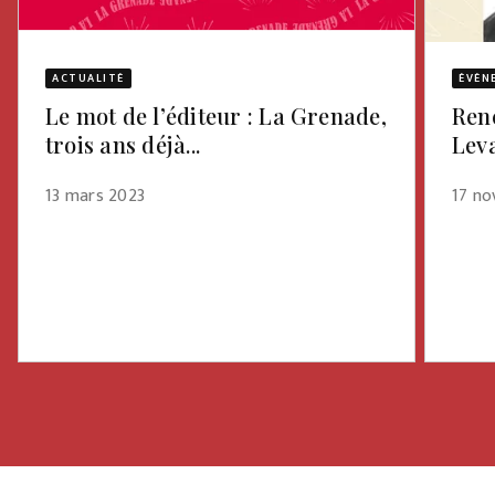
ACTUALITÉ
ÉVÈN
Le mot de l’éditeur : La Grenade,
Renc
trois ans déjà...
Leva
13 mars 2023
17 no