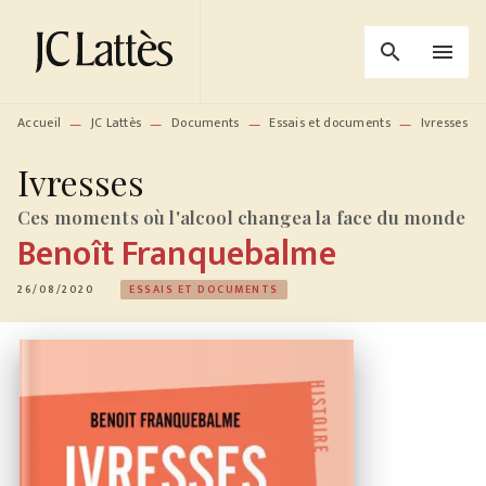
MENU
RECHERCHE
CONTENU
search
menu
PIED DE PAGE
Accueil
JC Lattès
Documents
Essais et documents
Ivresses
—
—
—
—
Ivresses
Ces moments où l'alcool changea la face du monde
Benoît Franquebalme
26/08/2020
ESSAIS ET DOCUMENTS