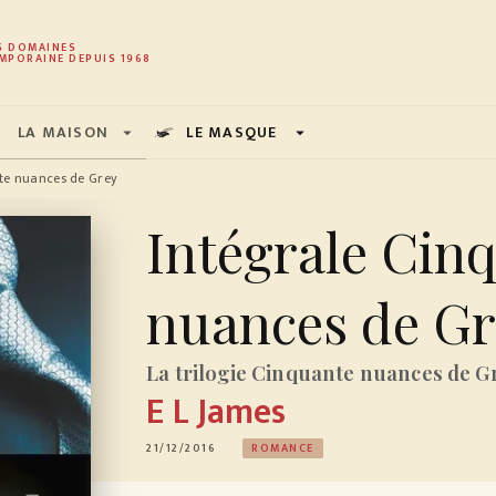
PIED DE PAGE
S DOMAINES
MPORAINE DEPUIS 1968
LA MAISON
LE MASQUE
arrow_drop_down
arrow_drop_down
te nuances de Grey
Intégrale Cin
nuances de G
La trilogie Cinquante nuances de G
E L James
21/12/2016
ROMANCE