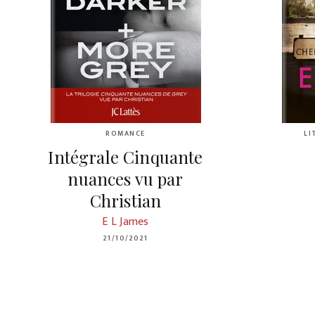
ROMANCE
LI
Intégrale Cinquante
nuances vu par
Christian
E L James
21/10/2021