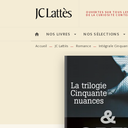
MENU
RECHERCHE
CONTENU
OUVERTES SUR TOUS LE
DE LA CURIOSITÉ CONTE
NOS LIVRES
NOS SÉLECTIONS
home
arrow_drop_down
arrow_drop_down
Accueil
JC Lattès
Romance
Intégrale Cinquan
—
—
—