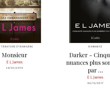
TTÉRATURE ÉTRANGÈRE
ROMANCE
Monsieur
Darker - Cinqu
nuances plus s
E L James
29/05/2019
par …
E L James
06/12/2017