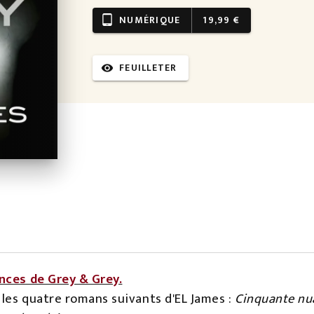
NUMÉRIQUE
19,99 €
tablet_android
FEUILLETER
visibility
nces de Grey & Grey.
les quatre romans suivants d'EL James :
Cinquante nu