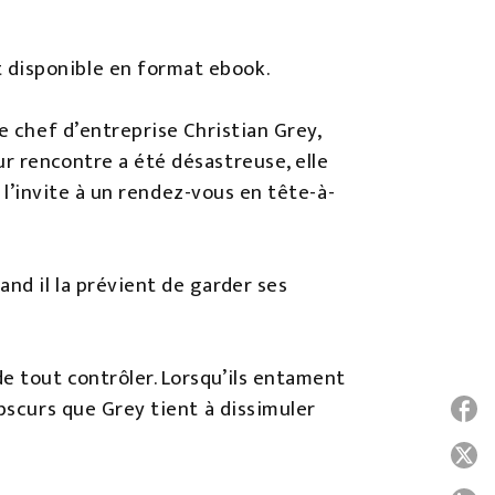
 disponible en format ebook.
e chef d’entreprise Christian Grey,
r rencontre a été désastreuse, elle
t l’invite à un rendez-vous en tête-à-
nd il la prévient de garder ses
e tout contrôler. Lorsqu’ils entament
obscurs que Grey tient à dissimuler
P
P