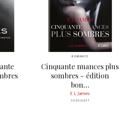
ROMANCE
ante
Cinquante nuances plus
ombres
sombres - édition
bon…
E L James
11/01/2017