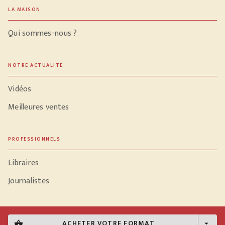
LA MAISON
Qui sommes-nous ?
NOTRE ACTUALITÉ
Vidéos
Meilleures ventes
PROFESSIONNELS
Libraires
Journalistes
ACHETER VOTRE FORMAT
shopping_basket
arrow_drop_down