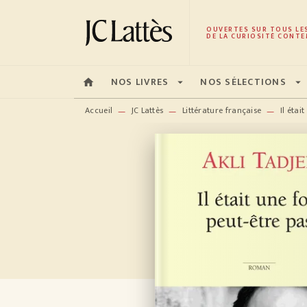
MENU
RECHERCHE
CONTENU
OUVERTES SUR TOUS LE
DE LA CURIOSITÉ CONTE
NOS LIVRES
NOS SÉLECTIONS
home
arrow_drop_down
arrow_drop_down
Accueil
JC Lattès
Littérature française
Il était
—
—
—