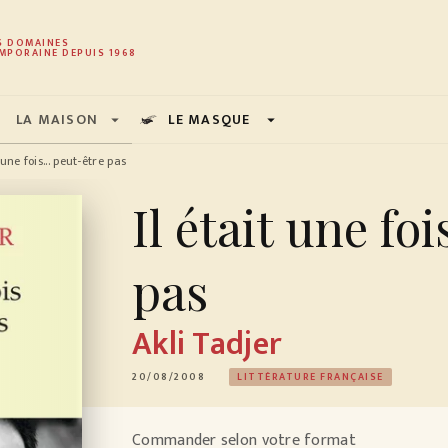
PIED DE PAGE
S DOMAINES
MPORAINE DEPUIS 1968
LA MAISON
LE MASQUE
arrow_drop_down
arrow_drop_down
 une fois... peut-être pas
Il était une foi
pas
Akli Tadjer
20/08/2008
LITTÉRATURE FRANÇAISE
Commander selon votre format