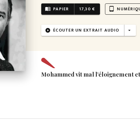
PAPIER
17,30 €
NUMÉRIQ
menu_book
tablet_android
ÉCOUTER UN EXTRAIT AUDIO
play_circle_filled
arrow_drop_down
Mohammed vit mal l’éloignement et 