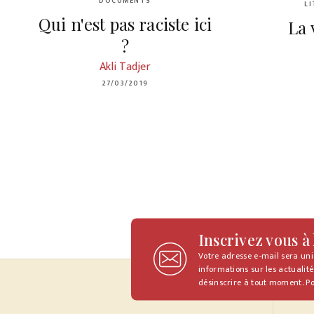
DOCUMENTS
L
Qui n'est pas raciste ici
La 
?
Akli Tadjer
27/03/2019
Inscrivez vous à
Votre adresse e-mail sera un
informations sur les actualité
désinscrire à tout moment. Po