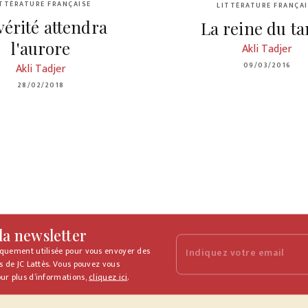
ITTÉRATURE FRANÇAISE
LITTÉRATURE FRANÇAI
vérité attendra
La reine du t
l'aurore
Akli Tadjer
Akli Tadjer
09/03/2016
28/02/2018
 la newsletter
iquement utilisée pour vous envoyer des
Indiquez votre email
s de JC Lattès. Vous pouvez vous
ur plus d’informations,
cliquez ici
.