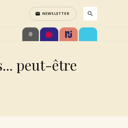
NEWSLETTER
search
email
search
fingerprint
s... peut-être