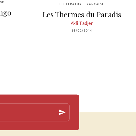
SE
LITTÉRATURE FRANÇAISE
ango
Les Thermes du Paradis
Akli Tadjer
26/02/2014
send