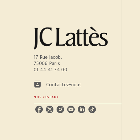
17 Rue Jacob,
75006 Paris
01 44 41 74 00
contacts
Contactez-nous
NOS RÉSEAUX