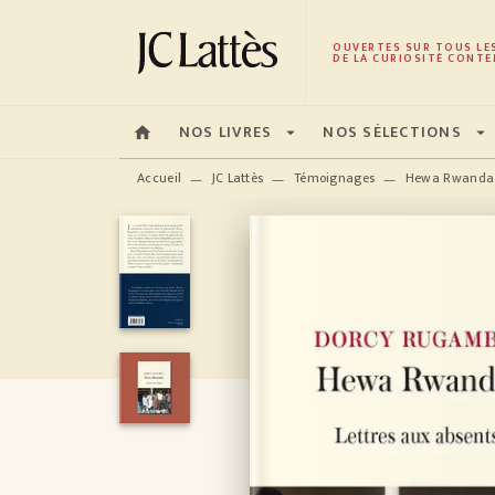
MENU
RECHERCHE
CONTENU
OUVERTES SUR TOUS LE
DE LA CURIOSITÉ CONTE
NOS LIVRES
NOS SÉLECTIONS
home
arrow_drop_down
arrow_drop_down
Accueil
JC Lattès
Témoignages
Hewa Rwanda
—
—
—