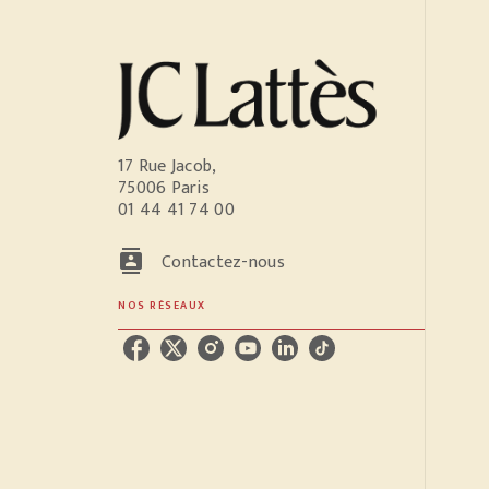
17 Rue Jacob,
75006 Paris
01 44 41 74 00
contacts
Contactez-nous
NOS RÉSEAUX