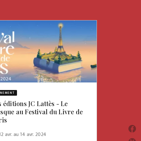
ÈNEMENT
 éditions JC Lattès - Le
sque au Festival du Livre de
ris
P
2 avr. au 14 avr. 2024