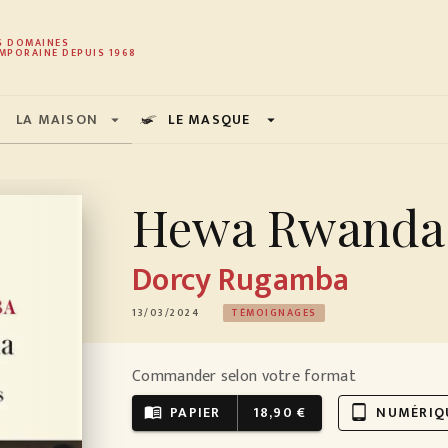
PIED DE PAGE
S DOMAINES
MPORAINE DEPUIS 1968
LA MAISON
LE MASQUE
arrow_drop_down
arrow_drop_down
Hewa Rwanda
Dorcy Rugamba
13/03/2024
TÉMOIGNAGES
Commander selon votre format
PAPIER
18,90 €
NUMÉRIQ
menu_book
tablet_android