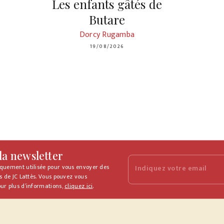
Les enfants gâtés de
Butare
Dorcy Rugamba
19/08/2026
 la newsletter
iquement utilisée pour vous envoyer des
Indiquez votre email
s de JC Lattès. Vous pouvez vous
ur plus d’informations,
cliquez ici
.