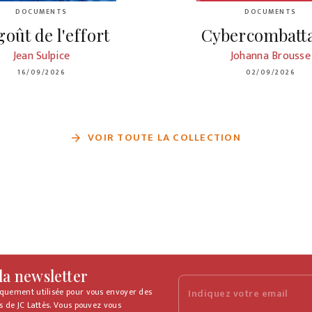
DOCUMENTS
DOCUMENTS
goût de l'effort
Cybercombatt
Jean Sulpice
Johanna Brousse
16/09/2026
02/09/2026
VOIR TOUTE LA COLLECTION
arrow_forward
 la newsletter
iquement utilisée pour vous envoyer des
Indiquez votre email
s de JC Lattès. Vous pouvez vous