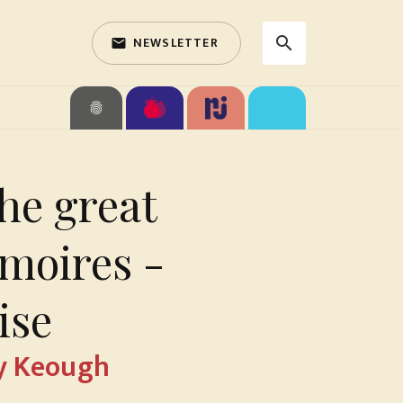
NEWSLETTER
search
email
search
fingerprint
he great
moires -
ise
ey Keough