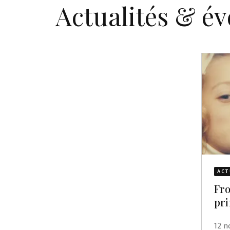
Actualités & é
ACT
Fro
pri
12 