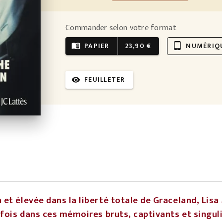
Commander selon votre format
PAPIER
23,90 €
NUMÉRIQ
menu_book
tablet_android
FEUILLETER
visibility
et élevée dans la liberté totale de Graceland, Lisa
 fois dans ces mémoires bruts, captivants et singul