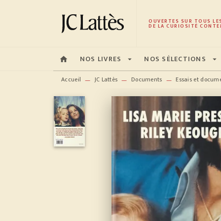
MENU
RECHERCHE
CONTENU
OUVERTES SUR TOUS LE
DE LA CURIOSITÉ CONTE
NOS LIVRES
NOS SÉLECTIONS
home
arrow_drop_down
arrow_drop_down
Accueil
JC Lattès
Documents
Essais et docum
—
—
—