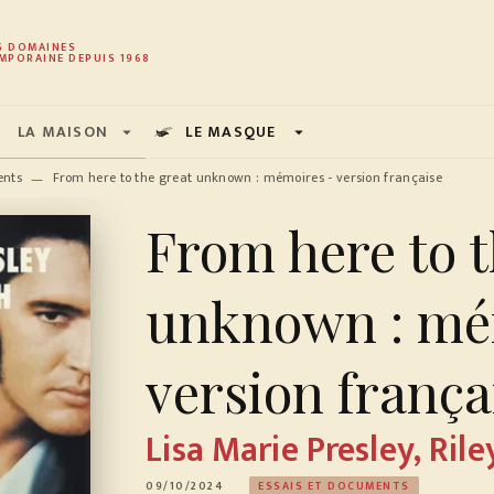
PIED DE PAGE
S DOMAINES
MPORAINE DEPUIS 1968
LA MAISON
LE MASQUE
arrow_drop_down
arrow_drop_down
ents
From here to the great unknown : mémoires - version française
—
From here to t
unknown : mé
version frança
Lisa Marie Presley
,
Ril
09/10/2024
ESSAIS ET DOCUMENTS