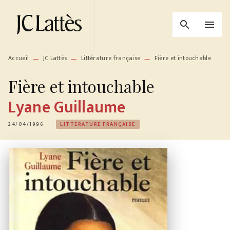
MENU
RECHERCHE
CONTENU
search
menu
PIED DE PAGE
Accueil
JC Lattès
Littérature française
Fière et intouchable
—
—
—
Fière et intouchable
Lyane Guillaume
24/04/1996
LITTÉRATURE FRANÇAISE