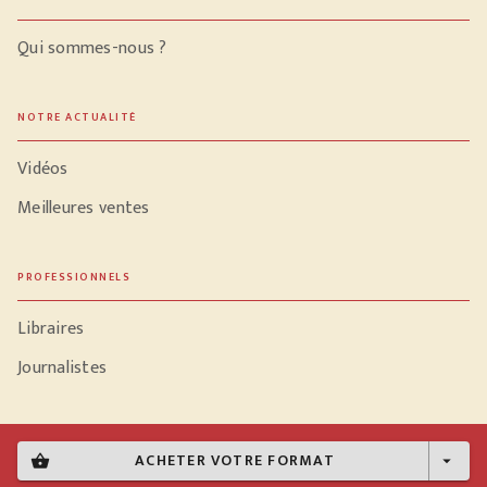
Qui sommes-nous ?
NOTRE ACTUALITÉ
Vidéos
Meilleures ventes
PROFESSIONNELS
Libraires
Journalistes
ACHETER VOTRE FORMAT
shopping_basket
arrow_drop_down
Données personnelles