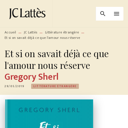
MENU
RECHERCHE
CONTENU
search
menu
PIED DE PAGE
Accueil
JC Lattès
Littérature étrangère
—
—
—
Et si on savait déjà ce que l'amour nous réserve
Et si on savait déjà ce que
l'amour nous réserve
Gregory Sherl
29/05/2019
LITTÉRATURE ÉTRANGÈRE