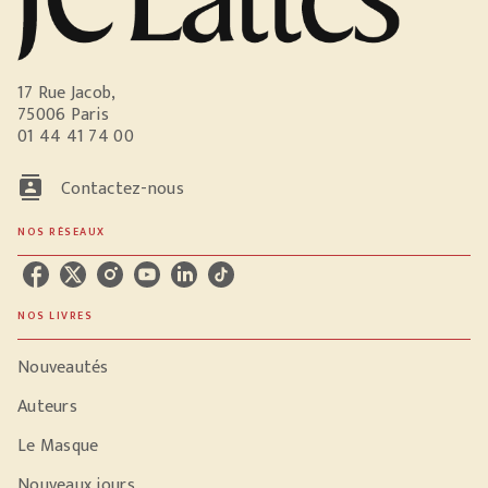
17 Rue Jacob,
75006 Paris
01 44 41 74 00
contacts
Contactez-nous
NOS RÉSEAUX
NOS LIVRES
Nouveautés
Auteurs
Le Masque
Nouveaux jours