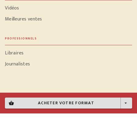
Vidéos
Meilleures ventes
PROFESSIONNELS
Libraires
Journalistes
Données personnelles
ACHETER VOTRE FORMAT
shopping_basket
arrow_drop_down
Paramétrer vos cookies
Mentions légales
Conditions générales d'utilisation
Charte de référencement