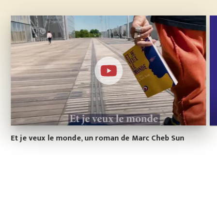
Et je veux le monde, un roman de Marc Cheb Sun
Un