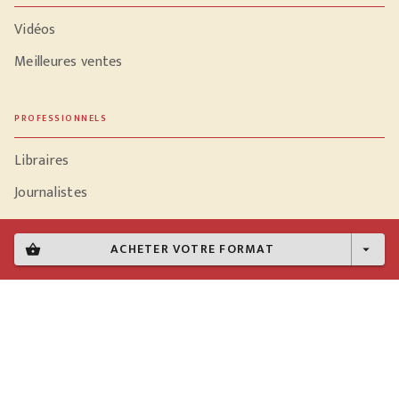
Vidéos
Meilleures ventes
PROFESSIONNELS
Libraires
Journalistes
ACHETER VOTRE FORMAT
shopping_basket
arrow_drop_down
Données personnelles
Paramétrer vos cookies
Mentions légales
Conditions générales d'utilisation
Charte de référencement