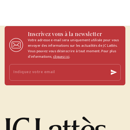
Inscrivez vous à la newsletter
Votre adresse e-mail sera uniquement utilisée pour vous
envoyer des informations sur les actualités de JC Lattès.
Vous pouvez vous désinscrire à tout moment. Pour plus
d’informations,
cliquez ici
.
Indiquez votre email
send