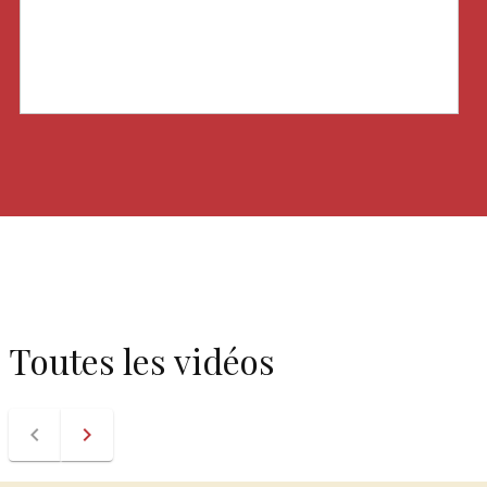
Toutes les vidéos
navigate_before
navigate_next