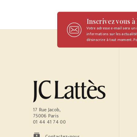
Inscrivez vous à
Votre adresse e-mail sera un
informations sur les actualité
désinscrire à tout moment. Po
17 Rue Jacob,
75006 Paris
01 44 41 74 00
contacts
Contactez-nous