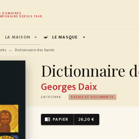
PIED DE PAGE
S DOMAINES
MPORAINE DEPUIS 1968
LA MAISON
LE MASQUE
arrow_drop_down
arrow_drop_down
ents
Dictionnaire des Saints
—
Dictionnaire d
Georges Daix
20/11/1996
ESSAIS ET DOCUMENTS
PAPIER
26,20 €
menu_book