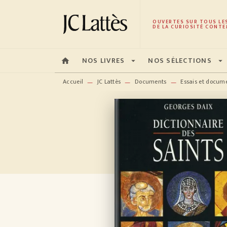
MENU
RECHERCHE
CONTENU
OUVERTES SUR TOUS LE
DE LA CURIOSITÉ CONTE
NOS LIVRES
NOS SÉLECTIONS
home
arrow_drop_down
arrow_drop_down
Accueil
JC Lattès
Documents
Essais et docum
—
—
—