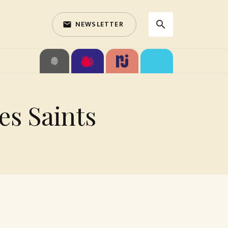
NEWSLETTER
search
email
search
fingerprint
es Saints