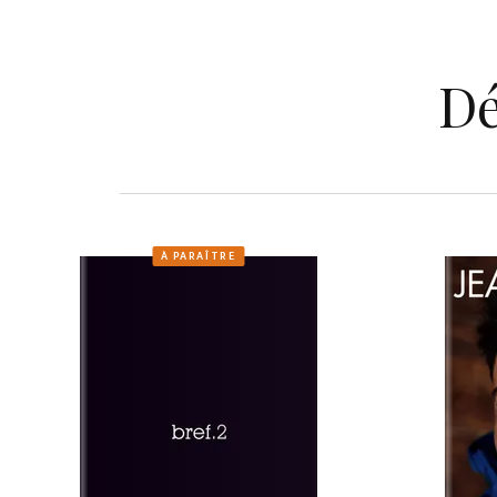
Dé
À PARAÎTRE