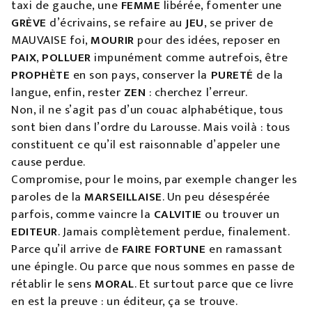
taxi de gauche, une
FEMME
libérée, fomenter une
GRÈVE
d’écrivains, se refaire au
JEU
, se priver de
MAUVAISE foi,
MOURIR
pour des idées, reposer en
PAIX
,
POLLUER
impunément comme autrefois, être
PROPHÈTE
en son pays, conserver la
PURETÉ
de la
langue, enfin, rester
ZEN
: cherchez l’erreur.
Non, il ne s’agit pas d’un couac alphabétique, tous
sont bien dans l’ordre du Larousse. Mais voilà : tous
constituent ce qu’il est raisonnable d’appeler une
cause perdue.
Compromise, pour le moins, par exemple changer les
paroles de la
MARSEILLAISE
. Un peu désespérée
parfois, comme vaincre la
CALVITIE
ou trouver un
EDITEUR
. Jamais complètement perdue, finalement.
Parce qu’il arrive de
FAIRE FORTUNE
en ramassant
une épingle. Ou parce que nous sommes en passe de
rétablir le sens
MORAL
. Et surtout parce que ce livre
en est la preuve : un éditeur, ça se trouve.