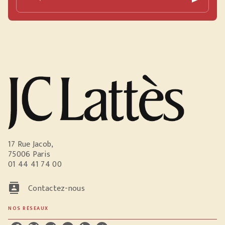
17 Rue Jacob,
75006 Paris
01 44 41 74 00
contacts
Contactez-nous
NOS RÉSEAUX