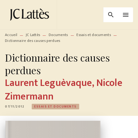
MENU
RECHERCHE
CONTENU
search
menu
PIED DE PAGE
Accueil
JC Lattès
Documents
Essais et documents
—
—
—
—
Dictionnaire des causes perdues
Dictionnaire des causes
perdues
Laurent Leguèvaque
,
Nicole
Zimermann
07/11/2012
ESSAIS ET DOCUMENTS