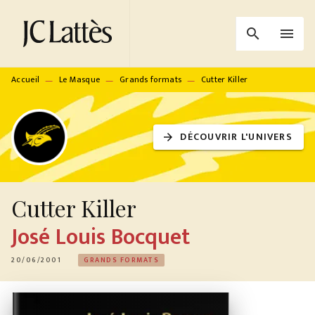
MENU
RECHERCHE
CONTENU
search
menu
PIED DE PAGE
Accueil
Le Masque
Grands formats
Cutter Killer
—
—
—
DÉCOUVRIR L'UNIVERS
arrow_forward
Cutter Killer
José Louis Bocquet
20/06/2001
GRANDS FORMATS