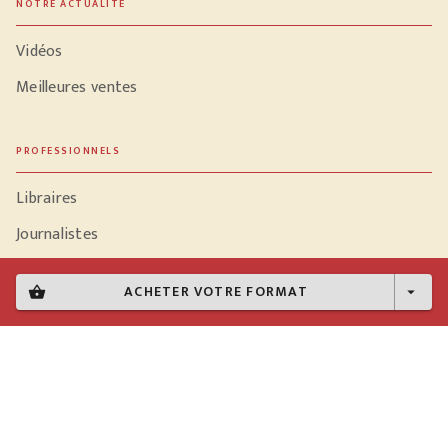
NOTRE ACTUALITÉ
Vidéos
Meilleures ventes
PROFESSIONNELS
Libraires
Journalistes
ACHETER VOTRE FORMAT
shopping_basket
arrow_drop_down
Données personnelles
Paramétrer vos cookies
Mentions légales
Conditions générales d'utilisation