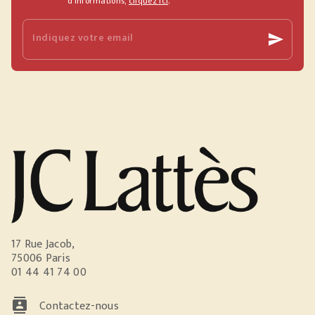
d’informations,
cliquez ici
.
Indiquez votre email
send
17 Rue Jacob,
75006 Paris
01 44 41 74 00
contacts
Contactez-nous