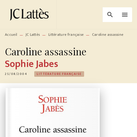
MENU
RECHERCHE
CONTENU
search
menu
PIED DE PAGE
Accueil
JC Lattès
Littérature française
Caroline assassine
—
—
—
Caroline assassine
Sophie Jabes
25/08/2004
LITTÉRATURE FRANÇAISE