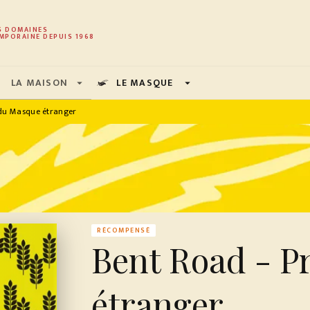
PIED DE PAGE
S DOMAINES
MPORAINE DEPUIS 1968
LA MAISON
LE MASQUE
arrow_drop_down
arrow_drop_down
 du Masque étranger
RÉCOMPENSÉ
Bent Road - P
étranger