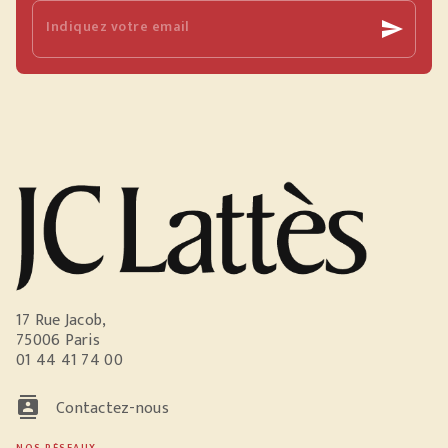
Indiquez votre email
send
17 Rue Jacob,
75006 Paris
01 44 41 74 00
contacts
Contactez-nous