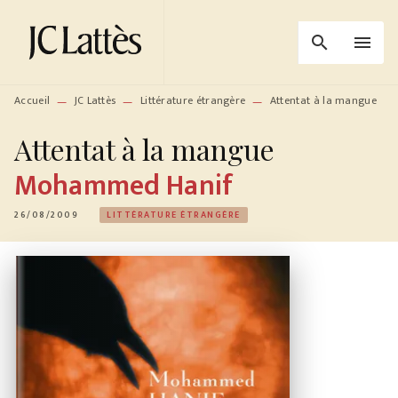
MENU
RECHERCHE
CONTENU
search
menu
PIED DE PAGE
Accueil
JC Lattès
Littérature étrangère
Attentat à la mangue
—
—
—
Attentat à la mangue
Mohammed Hanif
26/08/2009
LITTÉRATURE ÉTRANGÈRE