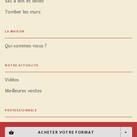
Sac à dos et libido
Tomber les murs
LA MAISON
Qui sommes-nous ?
NOTRE ACTUALITÉ
Vidéos
Meilleures ventes
PROFESSIONNELS
Libraires
ACHETER VOTRE FORMAT
shopping_basket
arrow_drop_down
Journalistes